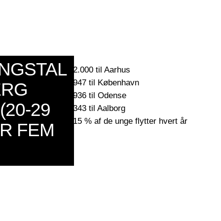
INGSTAL
2.000 til Aarhus
947 til København
ERG
936 til Odense
20-29
343 til Aalborg
15 % af de unge flytter hvert år
ER FEM