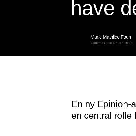
have d
Marie Mathilde Fogh
Communications Coordinator
En ny Epinion-an
en central roll