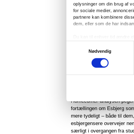
interessenter – herunder m
oplysninger om din brug af 
for sociale medier, annoncer
“Noget af det, vi som virksom
partnere kan kombinere disse
praktikforløb. Det giver de 
dem, eller som de har indsaml
lokal virksomhed – og det øg
karriere her,”
siger Mikkel 
Du kan til enhver tid ændre e
linket til cookieindstillinger
Samtykkevalg
Maritime, der er en af Edu
Nødvendig
At vende hjem skal være et
At unge søger ud for at drøm
vigtig del af livet. Men for 
som et aktivt og attraktivt t
Homecomer-analysen peger p
fortællingen om Esbjerg som 
mere tydeligt – både til dem,
esbjergensere overvejer neml
særligt i overgangen fra studi