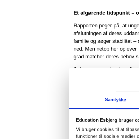
Et afgørende tidspunkt – 
Rapporten peger på, at unge
afslutningen af deres uddann
familie og søger stabilitet –
ned. Men netop her oplever fl
grad matcher deres behov 
Selvom mange har lyst til at
hvor de allerede har fået jo
mulighed for Esbjerg – og et
indsatsen.
Samtykke
Ud over behovet for at byd
rapporten også på et behov f
Education Esbjerg bruger c
selve uddannelsen.
Vi bruger cookies til at tilpa
I starten af april blev rapp
funktioner til sociale medier o