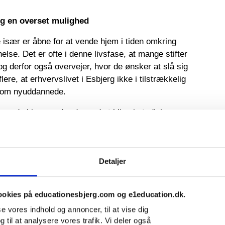
og en overset mulighed
 især er åbne for at vende hjem i tiden omkring
else. Det er ofte i denne livsfase, at mange stifter
 og derfor også overvejer, hvor de ønsker at slå sig
ere, at erhvervslivet i Esbjerg ikke i tilstrækkelig
som nyuddannede.
 vende hjem, ender de med at blive i studiebyen,
b, netværk og etableret sig. Det er en overset
 område, hvor der er potentiale for at styrke
Detaljer
e nyuddannede velkommen i erhvervslivet, peger
or flere og mere attraktive praktikpladser under
ookies på educationesbjerg.com og e1education.dk.
sse vores indhold og annoncer, til at vise dig
ortens konklusioner præsenteret for en række
g til at analysere vores trafik. Vi deler også