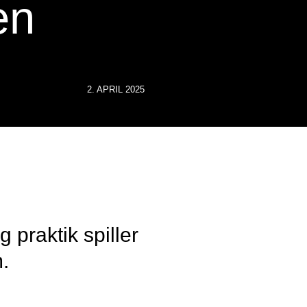
en
2. APRIL 2025
 praktik spiller
.