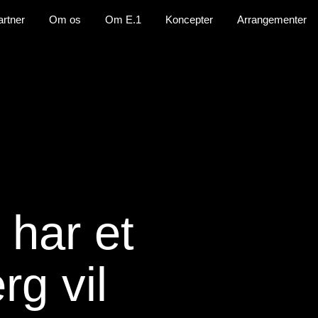
artner
Om os
Om E.1
Koncepter
Arrangementer
 har et
g vil