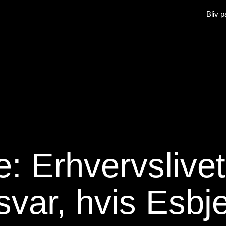
Bliv p
: Erhvervslivet
ar, hvis Esbjer