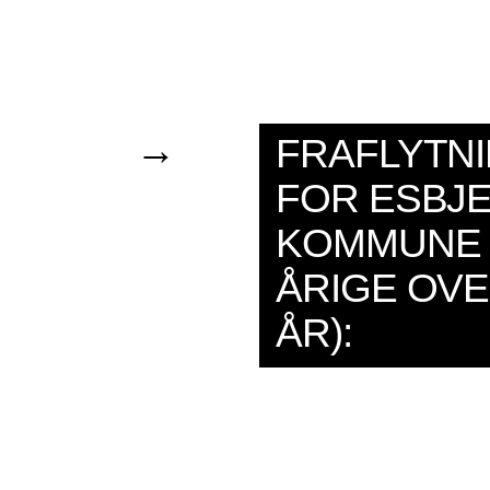
→
FRAFLYTN
FOR ESBJ
KOMMUNE (
ÅRIGE OV
ÅR):