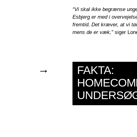
“Vi skal ikke begrænse unge
Esbjerg er med i overvejels
fremtid. Det kræver, at vi t
mens de er væk,”
siger Lone
→
FAKTA:
HOMECOM
UNDERSØ