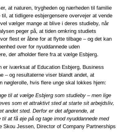
ser, at naturen, trygheden og nærheden til familie
 til, at tidligere esbjergensere overvejer at vende
gevel vælger mange at blive i deres studieby, når
alysen peger på, at tiden omkring studiets
vor flest er åbne for at flytte tilbage – og det kan
åbenhed over for nyuddannede uden
re, der afholder flere fra at vælge Esbjerg.
er iværksat af Education Esbjerg, Business
– og resultaterne viser blandt andet, at
 nøglerolle, hvis flere unge skal lokkes hjem:
unge til at vælge Esbjerg som studieby – men lige
eves som et attraktivt sted at starte sit arbejdsliv,
t andet sted. Derfor er det afgørende, at
 til at få øje på og tage imod nyuddannede med
e Skou Jessen, Director of Company Partnerships