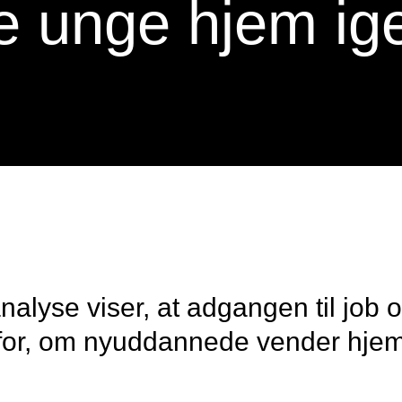
e unge hjem ig
alyse viser, at adgangen til job og
e for, om nyuddannede vender hjem