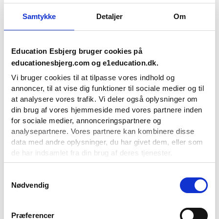
Samtykke
Detaljer
Om
Education Esbjerg bruger cookies på
educationesbjerg.com og e1education.dk.
Vi bruger cookies til at tilpasse vores indhold og
annoncer, til at vise dig funktioner til sociale medier og til
at analysere vores trafik. Vi deler også oplysninger om
din brug af vores hjemmeside med vores partnere inden
for sociale medier, annonceringspartnere og
analysepartnere. Vores partnere kan kombinere disse
data med andre oplysninger, du har givet dem, eller som
de har indsamlet fra din brug af deres tjenester.
Du kan til enhver tid ændre eller tilbagetrække dit
Samtykkevalg
Nødvendig
samtykke ved at benytte linket til cookieindstillinger i
bunden af vores hjemmeside.
Præferencer