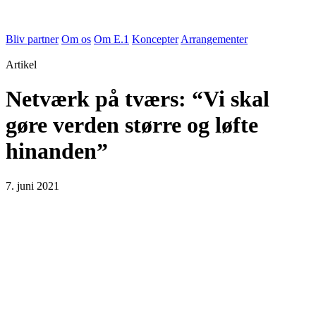
Bliv partner
Om os
Om E.1
Koncepter
Arrangementer
Artikel
Netværk på tværs: “Vi skal
gøre verden større og løfte
hinanden”
7. juni 2021