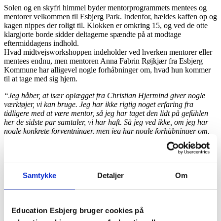
Solen og en skyfri himmel byder mentorprogrammets mentees og
mentorer velkommen til Esbjerg Park. Indenfor, hældes kaffen op og
kagen nippes der roligt til. Klokken er omkring 15, og ved de otte
klargjorte borde sidder deltagerne spændte på at modtage
eftermiddagens indhold.
Hvad midtvejsworkshoppen indeholder ved hverken mentorer eller
mentees endnu, men mentoren Anna Fabrin Røjkjær fra Esbjerg
Kommune har alligevel nogle forhåbninger om, hvad hun kommer
til at tage med sig hjem.
“Jeg håber, at især oplægget fra Christian Hjermind giver nogle
værktøjer, vi kan bruge.
Jeg har ikke rigtig noget erfaring fra
tidligere med at være mentor, så jeg har taget den lidt på gefühlen
her de sidste par samtaler, vi har haft. Så jeg ved ikke, om jeg har
nogle konkrete forventninger, men jeg har nogle forhåbninger om,
at han kommer med noget godt, som vi kan bruge”,
udtaler hun.
“Jeg er positivt overrasket. Jeg synes, arrangementet er blevet
afholdt på en god måde. Det er svært at komme med noget viden,
som er relevant for os allesammen, fordi vi er forskellige steder
Samtykke
Detaljer
Om
henne, men alligevel virker det til, at alle har fået noget, som de kan
tage med sig. Og så har vi også lært hinanden at kende på tværs,
hvilket har været rigtig spændende”
Education Esbjerg bruger cookies på
Mentee Jeanne Nørgaard, SDU