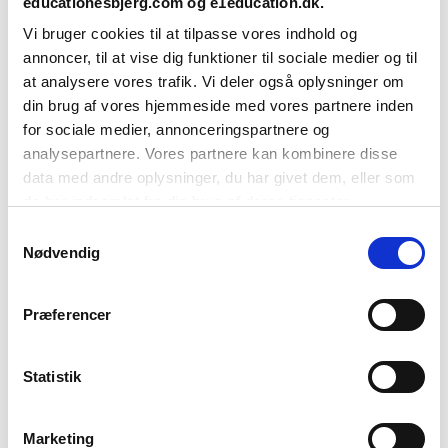
educationesbjerg.com og e1education.dk.
Vi bruger cookies til at tilpasse vores indhold og
annoncer, til at vise dig funktioner til sociale medier og til
at analysere vores trafik. Vi deler også oplysninger om
din brug af vores hjemmeside med vores partnere inden
for sociale medier, annonceringspartnere og
analysepartnere. Vores partnere kan kombinere disse
data med andre oplysninger, du har givet dem, eller som
de har indsamlet fra din brug af deres tjenester.
Samtykkevalg
Du kan til enhver tid ændre eller tilbagetrække dit
Nødvendig
samtykke ved at benytte linket til cookieindstillinger i
bunden af vores hjemmeside.
Præferencer
Statistik
Marketing