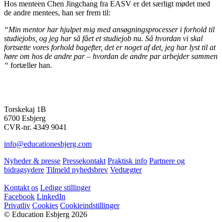
Hos menteen Chen Jingchang fra EASV er det særligt mødet med
de andre mentees, han ser frem til:
“Min mentor har hjulpet mig med ansøgningsprocesser i forhold til
studiejobs, og jeg har så fået et studiejob nu. Så hvordan vi skal
fortsætte vores forhold bagefter, det er noget af det, jeg har lyst til at
høre om hos de andre par – hvordan de andre par arbejder sammen
“
fortæller han.
Torskekaj 1B
6700 Esbjerg
CVR-nr. 4349 9041
info@educationesbjerg.com
Nyheder & presse
Pressekontakt
Praktisk info
Partnere og
bidragsydere
Tilmeld nyhedsbrev
Vedtægter
Kontakt os
Ledige stillinger
Facebook
LinkedIn
Privatliv
Cookies
Cookieindstillinger
© Education Esbjerg 2026