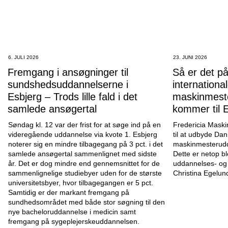
6. JULI 2026
23. JUNI 2026
Fremgang i ansøgninger til
Så er det på
sundshedsuddannelserne i
internationa
Esbjerg – Trods lille fald i det
maskinmest
samlede ansøgertal
kommer til 
Søndag kl. 12 var der frist for at søge ind på en
Fredericia Mask
videregående uddannelse via kvote 1. Esbjerg
til at udbyde Da
noterer sig en mindre tilbagegang på 3 pct. i det
maskinmesterudd
samlede ansøgertal sammenlignet med sidste
Dette er netop b
år. Det er dog mindre end gennemsnittet for de
uddannelses- og d
sammenlignelige studiebyer uden for de største
Christina Egelun
universitetsbyer, hvor tilbagegangen er 5 pct.
Samtidig er der markant fremgang på
sundhedsområdet med både stor søgning til den
nye bacheloruddannelse i medicin samt
fremgang på sygeplejerskeuddannelsen.