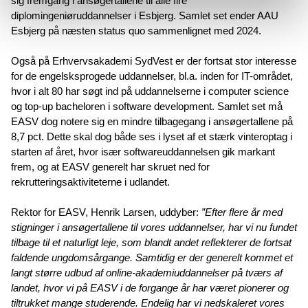
sig fremgang i ansøgertallene til alle fire
diplomingeniøruddannelser i Esbjerg. Samlet set ender AAU
Esbjerg på næsten status quo sammenlignet med 2024.
Også på Erhvervsakademi SydVest er der fortsat stor interesse
for de engelsksprogede uddannelser, bl.a. inden for IT-området,
hvor i alt 80 har søgt ind på uddannelserne i computer science
og top-up bacheloren i software development. Samlet set må
EASV dog notere sig en mindre tilbagegang i ansøgertallene på
8,7 pct. Dette skal dog både ses i lyset af et stærk vinteroptag i
starten af året, hvor især softwareuddannelsen gik markant
frem, og at EASV generelt har skruet ned for
rekrutteringsaktiviteterne i udlandet.
Rektor for EASV, Henrik Larsen, uddyber:
”Efter flere år med
stigninger i ansøgertallene til vores uddannelser, har vi nu fundet
tilbage til et naturligt leje, som blandt andet reflekterer de fortsat
faldende ungdomsårgange. Samtidig er der generelt kommet et
langt større udbud af online-akademiuddannelser på tværs af
landet, hvor vi på EASV i de forgange år har været pionerer og
tiltrukket mange studerende. Endelig har vi nedskaleret vores