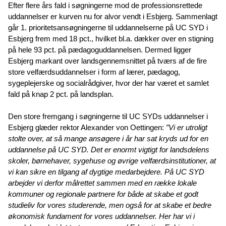
Efter flere års fald i søgningerne mod de professionsrettede
uddannelser er kurven nu for alvor vendt i Esbjerg. Sammenlagt
går 1. prioritetsansøgningerne til uddannelserne på UC SYD i
Esbjerg frem med 18 pct., hvilket bl.a. dækker over en stigning
på hele 93 pct. på pædagoguddannelsen. Dermed ligger
Esbjerg markant over landsgennemsnittet på tværs af de fire
store velfærdsuddannelser i form af lærer, pædagog,
sygeplejerske og socialrådgiver, hvor der har været et samlet
fald på knap 2 pct. på landsplan.
Den store fremgang i søgningerne til UC SYDs uddannelser i
Esbjerg glæder rektor Alexander von Oettingen:
”Vi er utroligt
stolte over, at så mange ansøgere i år har sat kryds ud for en
uddannelse på UC SYD. Det er enormt vigtigt for landsdelens
skoler, børnehaver, sygehuse og øvrige velfærdsinstitutioner, at
vi kan sikre en tilgang af dygtige medarbejdere. På UC SYD
arbejder vi derfor målrettet sammen med en række lokale
kommuner og regionale partnere for både at skabe et godt
studieliv for vores studerende, men også for at skabe et bedre
økonomisk fundament for vores uddannelser. Her har vi i