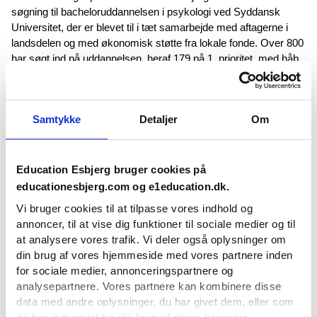
søgning til bacheloruddannelsen i psykologi ved Syddansk
Universitet, der er blevet til i tæt samarbejde med aftagerne i
landsdelen og med økonomisk støtte fra lokale fonde. Over 800
har søgt ind på uddannelsen, heraf 179 på 1. prioritet, med håb
om at komme ind på én af uddannelsens 75 studiepladser.
Den meget store søgning mod den nye psykologiuddannelse
Samtykke
Detaljer
Om
glæder borgmester i Esbjerg Kommune, Jesper Frost
Rasmussen:
”Det er enormt glædeligt, at så mange unge
mennesker har lyst til at læse til psykolog i Esbjerg, for vi ved,
at vi står over for en stor mangel på netop psykologer i det
Education Esbjerg bruger cookies på
sydvestjyske område i de kommende år. SDU’s satsning på at
educationesbjerg.com og e1education.dk.
etablere de store og meget eftertragtede
Vi bruger cookies til at tilpasse vores indhold og
universitetsuddannelser i Esbjerg er afgørende for at skabe et
annoncer, til at vise dig funktioner til sociale medier og til
solidt fundament for Esbjerg som en attraktiv studieby. Alene
at analysere vores trafik. Vi deler også oplysninger om
uddannelserne i psykologi, jura og medicin betyder samlet set
din brug af vores hjemmeside med vores partnere inden
over 900 flere studerende i Esbjerg, når de er fuldt indfaset, og
for sociale medier, annonceringspartnere og
understøtter dermed et stærkt lokalt studiemiljø.”
analysepartnere. Vores partnere kan kombinere disse
data med andre oplysninger, du har givet dem, eller som
Dekan på det sundhedsvidenskabelige fakultet på SDU, Ole