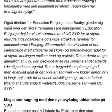
særdeles arbejdet tæt sammen med Education Esbjerg i
forbindelse med den uddannelsesreform, regeringen har
fremlagt for nyligt.”
Også direktør for Education Esbjerg, Lone Saaby, glæder sig
også over den store fremgang i ansøgningerne:
”I Education
Esbjerg arbejder vi tæt sammen med UC SYD for at styrke
rekrutteringsindsatserne og skabe attraktive rammer for
uddannelserne i Esbjerg. Eksempelvis har vi indledt et tæt
samarbejde med aftagerne på skole- og børnehaveområdet for
at styrke koblingen mellem teori og praksis. Det er derfor meget
glædeligt, at vi nu kan begynde at se resultaterne af det arbejde
i de stigende ansøgertal. Det er begyndelsen på noget godt,
men et enkelt godt år gør ikke en sommer – vi kigger derfor ind i
et langt, sejt træk for at vende udviklingen og sikre en fortsat
tilgang af studerende til velfærdsuddannelserne sammen UC
SYD.”
Meget stor søgning mod den nye psykologiuddannelse på
SDU
En anden meget positiv historie fra Esbjerg er den store