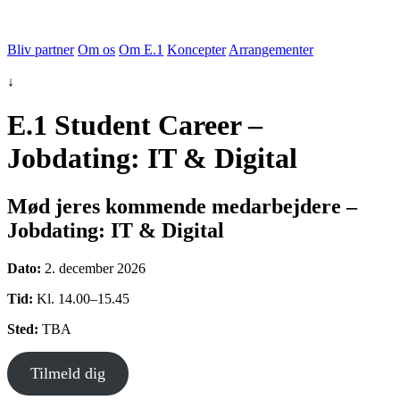
Bliv partner
Om os
Om E.1
Koncepter
Arrangementer
↓
E.1 Student Career –
Jobdating: IT & Digital
Mød jeres kommende medarbejdere –
Jobdating: IT & Digital
Dato:
2. december 2026
Tid:
Kl. 14.00–15.45
Sted:
TBA
Tilmeld dig