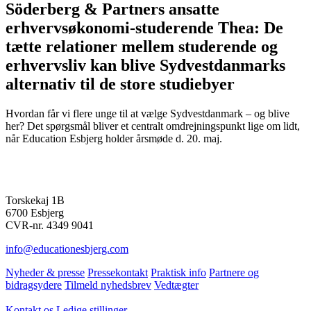
Söderberg & Partners ansatte
erhvervsøkonomi-studerende Thea: De
tætte relationer mellem studerende og
erhvervsliv kan blive Sydvestdanmarks
alternativ til de store studiebyer
Hvordan får vi flere unge til at vælge Sydvestdanmark – og blive
her? Det spørgsmål bliver et centralt omdrejningspunkt lige om lidt,
når Education Esbjerg holder årsmøde d. 20. maj.
Torskekaj 1B
6700 Esbjerg
CVR-nr. 4349 9041
info@educationesbjerg.com
Nyheder & presse
Pressekontakt
Praktisk info
Partnere og
bidragsydere
Tilmeld nyhedsbrev
Vedtægter
Kontakt os
Ledige stillinger