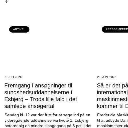
ARTIKEL
PRESSEMEDDE
6. JULI 2026
23. JUNI 2026
Fremgang i ansøgninger til
Så er det på
sundshedsuddannelserne i
internationa
Esbjerg – Trods lille fald i det
maskinmest
samlede ansøgertal
kommer til 
Søndag kl. 12 var der frist for at søge ind på en
Fredericia Mask
videregående uddannelse via kvote 1. Esbjerg
til at udbyde Da
noterer sig en mindre tilbagegang på 3 pct. i det
maskinmesterudd