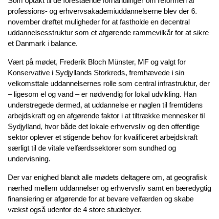
Som optakt til de forestående forhandlinger om reformen af
professions- og erhvervsakademiuddannelserne blev der 6.
november drøftet muligheder for at fastholde en decentral
uddannelsesstruktur som et afgørende rammevilkår for at sikre
et Danmark i balance.
Vært på mødet, Frederik Bloch Münster, MF og valgt for
Konservative i Sydjyllands Storkreds, fremhævede i sin
velkomsttale uddannelsernes rolle som central infrastruktur, der
– ligesom el og vand – er nødvendig for lokal udvikling. Han
understregede dermed, at uddannelse er nøglen til fremtidens
arbejdskraft og en afgørende faktor i at tiltrække mennesker til
Sydjylland, hvor både det lokale erhvervsliv og den offentlige
sektor oplever et stigende behov for kvalificeret arbejdskraft
særligt til de vitale velfærdssektorer som sundhed og
undervisning.
Der var enighed blandt alle mødets deltagere om, at geografisk
nærhed mellem uddannelser og erhvervsliv samt en bæredygtig
finansiering er afgørende for at bevare velfærden og skabe
vækst også udenfor de 4 store studiebyer.