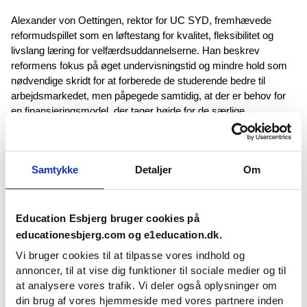
Alexander von Oettingen, rektor for UC SYD, fremhævede
reformudspillet som en løftestang for kvalitet, fleksibilitet og
livslang læring for velfærdsuddannelserne. Han beskrev
reformens fokus på øget undervisningstid og mindre hold som
nødvendige skridt for at forberede de studerende bedre til
arbejdsmarkedet, men påpegede samtidig, at der er behov for
en finansieringsmodel, der tager højde for de særlige
omkostninger, der er ved at drive mindre campusser som fx
som UC SYD’s filial i Tønder.
Henrik Larsen, rektor ved Erhvervsakademi SydVest (EASV),
Samtykke
Detaljer
Om
understregede at små hold og tæt kontakt mellem studerende
og undervisere er en styrke ved erhvervsakademiet. Henrik
Larsen opfordrede til, at reformens finansieringsmodel også
Education Esbjerg bruger cookies på
tager højde for erhvervsakademiernes særlige struktur og
educationesbjerg.com og e1education.dk.
behov, så deres potentiale kan udnyttes fuldt ud.
Vi bruger cookies til at tilpasse vores indhold og
Fælles mål: Strategiske alliancer og lokal
annoncer, til at vise dig funktioner til sociale medier og til
forsyningssikkerhed
at analysere vores trafik. Vi deler også oplysninger om
din brug af vores hjemmeside med vores partnere inden